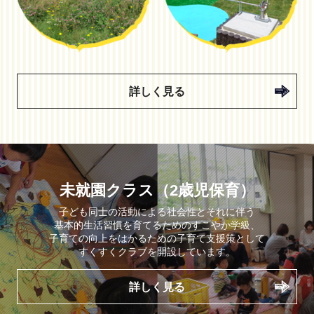
詳しく見る
未就園クラス（2歳児保育）
⼦ども同⼠の活動による社会性とそれに伴う
基本的⽣活習慣を育てるためのすこやか学級、
⼦育ての向上をはかるための⼦育て⽀援策として
すくすくクラブを開設しています。
詳しく見る