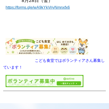
8月28日（金）
https://forms.gle/wA9kYkVriyNmnxfx6
こども食堂ではボランティアさん募集し
ています！