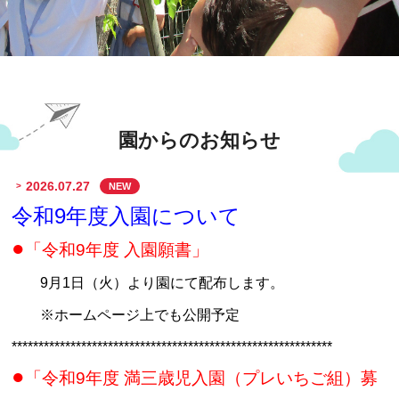
園からのお知らせ
2026.07.27
NEW
令和9年度入園について
●
「令和9年度 入園願書」
9月1日（火）より園にて配布します。
※ホームページ上でも公開予定
************************************************************
●
「令和9年度 満三歳児入園（プレいちご組）募