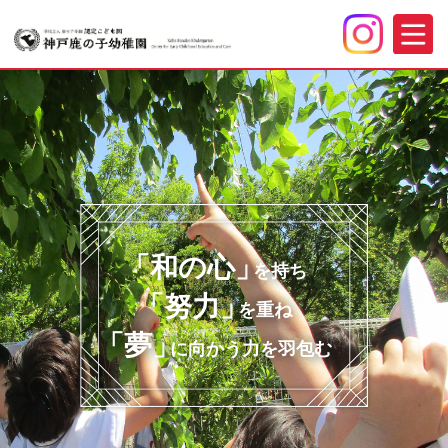
「和の心」
を持ち
「努力」
を重ね
「夢」
に向かう力を羽包む