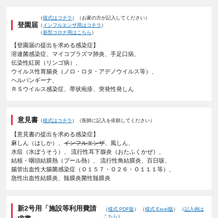
（
様式はコチラ
）（お家の⽅が記⼊してください）
登園届
（
インフルエンザ用はコチラ
）
（
新型コロナ用はこちら
）
【登園届の提出を求める感染症】
溶連菌感染症、マイコプラズマ肺炎、⼿⾜⼝病、
伝染性紅斑（リンゴ病）、
ウイルス性胃腸炎（ノロ・ロタ・アデノウイルス等）、
ヘルパンギーナ、
ＲＳウイルス感染症、帯状疱疹、突発性発しん
意⾒書
（
様式はコチラ
）（医師に記⼊を依頼してください）
【意⾒書の提出を求める感染症】
⿇しん（はしか）、
インフルエンザ
、⾵しん、
⽔痘（⽔ぼうそう）、
流⾏性⽿下腺炎（おたふくかぜ）、
結核・咽頭結膜熱（プール熱）、
流⾏性⾓結膜炎、百⽇咳、
腸管出⾎性⼤腸菌感染症（Ｏ１５７・Ｏ２６・Ｏ１１１等）、
急性出⾎性結膜炎、髄膜炎菌性髄膜炎
新2号用「施設等利用費請
（
様式 PDF版
） （
様式 Excel版
） （
記入例は
こちら
）